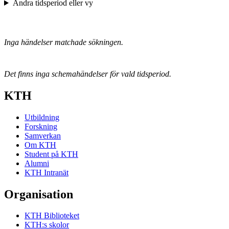
Ändra tidsperiod eller vy
Inga händelser matchade sökningen.
Det finns inga schemahändelser för vald tidsperiod.
KTH
Utbildning
Forskning
Samverkan
Om KTH
Student på KTH
Alumni
KTH Intranät
Organisation
KTH Biblioteket
KTH:s skolor