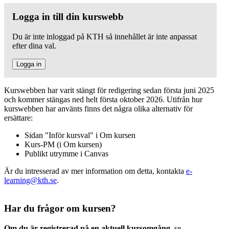
Logga in till din kurswebb
Du är inte inloggad på KTH så innehållet är inte anpassat
efter dina val.
Logga in
Kurswebben har varit stängt för redigering sedan första juni 2025
och kommer stängas ned helt första oktober 2026. Utifrån hur
kurswebben har använts finns det några olika alternativ för
ersättare:
Sidan "Inför kursval" i Om kursen
Kurs-PM (i Om kursen)
Publikt utrymme i Canvas
Är du intresserad av mer information om detta, kontakta
e-
learning@kth.se
.
Har du frågor om kursen?
Om du är registrerad på en aktuell kursomgång
, se