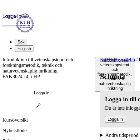
Logga in
kth.se
Sök
English
Introduktion till vetenskapsteori och
KTH
/
Kurswebb
/
I
Introduktion till
forskningsmetodik, teknik och
vetenskapsteori
och
naturvetenskaplig inriktning
forskningsmetodik,
Schema
FAK3024 | 4,5 HP
teknik och
naturvetenskaplig
inriktning
Logga in
Logga in till
Du är inte inlogga
Logga in
Kursöversikt
Nyhetsflöde
Ändra tidsperiod 