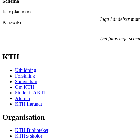
Schema
Kursplan m.m.
Inga händelser mat
Kurswiki
Det finns inga sche
KTH
Utbildning
Forskning
Samverkan
Om KTH
Student på KTH
Alumni
KTH Intranät
Organisation
KTH Biblioteket
KTH:s skolor