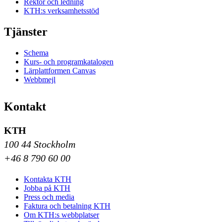
Rektor och ledning
KTH:s verksamhetsstöd
Tjänster
Schema
Kurs- och programkatalogen
Lärplattformen Canvas
Webbmejl
Kontakt
KTH
100 44 Stockholm
+46 8 790 60 00
Kontakta KTH
Jobba på KTH
Press och media
Faktura och betalning KTH
Om KTH:s webbplatser