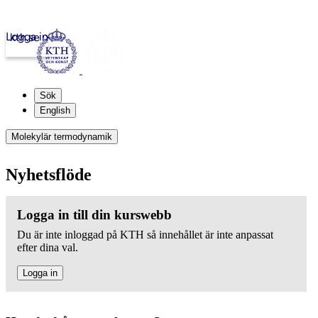
Logga in
kth.se
Sök
English
Molekylär termodynamik
Nyhetsflöde
Logga in till din kurswebb
Du är inte inloggad på KTH så innehållet är inte anpassat
efter dina val.
Logga in