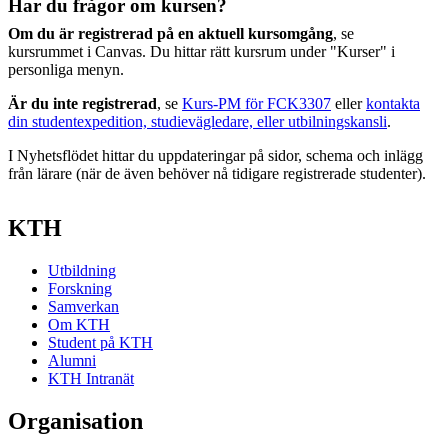
Har du frågor om kursen?
Om du är registrerad på en aktuell kursomgång
, se
kursrummet i Canvas. Du hittar rätt kursrum under "Kurser" i
personliga menyn.
Är du inte registrerad
, se
Kurs-PM för FCK3307
eller
kontakta
din studentexpedition, studievägledare, eller utbilningskansli
.
I Nyhetsflödet hittar du uppdateringar på sidor, schema och inlägg
från lärare (när de även behöver nå tidigare registrerade studenter).
KTH
Utbildning
Forskning
Samverkan
Om KTH
Student på KTH
Alumni
KTH Intranät
Organisation