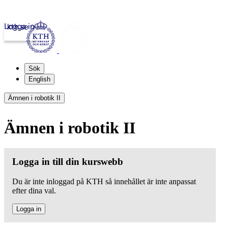
Logga in
kth.se
Sök
English
Ämnen i robotik II
Ämnen i robotik II
Logga in till din kurswebb
Du är inte inloggad på KTH så innehållet är inte anpassat
efter dina val.
Logga in