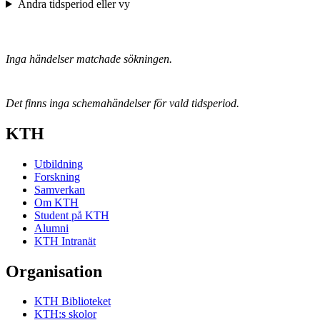
Ändra tidsperiod eller vy
Inga händelser matchade sökningen.
Det finns inga schemahändelser för vald tidsperiod.
KTH
Utbildning
Forskning
Samverkan
Om KTH
Student på KTH
Alumni
KTH Intranät
Organisation
KTH Biblioteket
KTH:s skolor