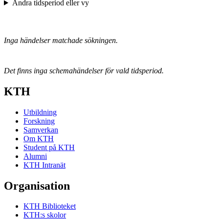
Ändra tidsperiod eller vy
Inga händelser matchade sökningen.
Det finns inga schemahändelser för vald tidsperiod.
KTH
Utbildning
Forskning
Samverkan
Om KTH
Student på KTH
Alumni
KTH Intranät
Organisation
KTH Biblioteket
KTH:s skolor