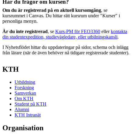
Har du frågor om kursen?
Om du är registrerad på en aktuell kursomgång
, se
kursrummet i Canvas. Du hittar rätt kursrum under "Kurser" i
personliga menyn.
Är du inte registrerad
, se
Kurs-PM för FEO3360
eller
kontakta
din studentexpedition, studievägledare, eller utbilningskansli
.
I Nyhetsflödet hittar du uppdateringar på sidor, schema och inlägg
från lärare (när de även behöver nå tidigare registrerade studenter).
KTH
Utbildning
Forskning
Samverkan
Om KTH
Student på KTH
Alumni
KTH Intranät
Organisation