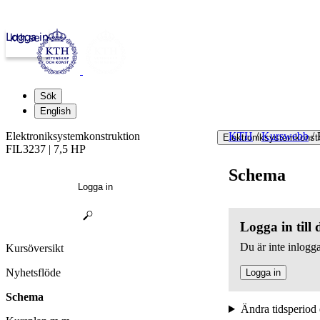
Logga in
kth.se
Sök
English
Elektroniksystemkonstruktion
KTH
/
Kurswebb
/
E
Elektroniksystemkonstr
FIL3237 | 7,5 HP
Schema
Logga in
Logga in till
Du är inte inlogga
Kursöversikt
Nyhetsflöde
Logga in
Schema
Ändra tidsperiod 