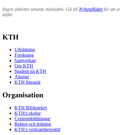
Ingen aktivitet senaste månaden. Gå till
Nyhetsflödet
för att se
äldre.
KTH
Utbildning
Forskning
Samverkan
Om KTH
Student på KTH
Alumni
KTH Intranät
Organisation
KTH Biblioteket
KTH:s skolor
Centrumbildningar
Rektor och ledning
KTH:s verksamhetsstöd