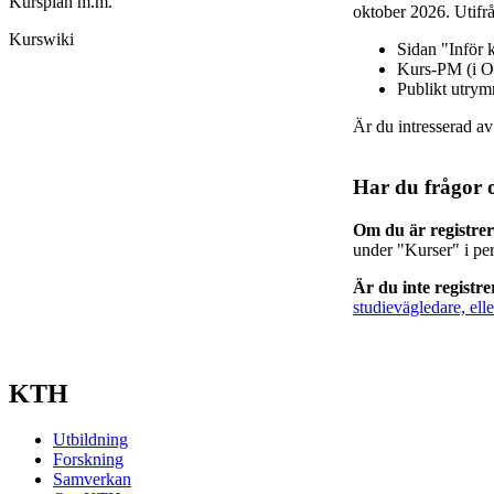
Kursplan m.m.
oktober 2026. Utifrå
Kurswiki
Sidan "Inför 
Kurs-PM (i O
Publikt utry
Är du intresserad a
Har du frågor 
Om du är registre
under "Kurser" i pe
Är du inte registr
studievägledare, elle
KTH
Utbildning
Forskning
Samverkan