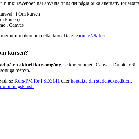
n hur kurswebben har använts finns det några olika alternativ för ersätt
kursval" i Om kursen
m kursen)
mme i Canvas
v mer information om detta, kontakta
e-learning@kth.se
.
om kursen?
rad på en aktuell kursomgång
, se kursrummet i Canvas. Du hittar rät
rsonliga menyn.
erad
, se
Kurs-PM för FSD3141
eller
kontakta din studentexpedition,
r utbilningskansli
.