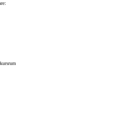
are:
t kursrum