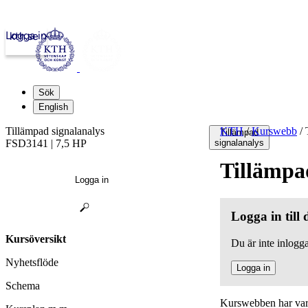
Logga in
kth.se
Sök
English
Tillämpad signalanalys
KTH
/
Kurswebb
/
T
Tillämpad
FSD3141 | 7,5 HP
signalanalys
Tillämpa
Logga in
Logga in till
Kursöversikt
Du är inte inlogga
Nyhetsflöde
Logga in
Schema
Kurswebben har varit