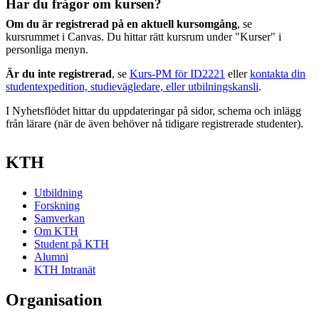
Har du frågor om kursen?
Om du är registrerad på en aktuell kursomgång
, se
kursrummet i Canvas. Du hittar rätt kursrum under "Kurser" i
personliga menyn.
Är du inte registrerad
, se
Kurs-PM för ID2221
eller
kontakta din
studentexpedition, studievägledare, eller utbilningskansli
.
I Nyhetsflödet hittar du uppdateringar på sidor, schema och inlägg
från lärare (när de även behöver nå tidigare registrerade studenter).
KTH
Utbildning
Forskning
Samverkan
Om KTH
Student på KTH
Alumni
KTH Intranät
Organisation