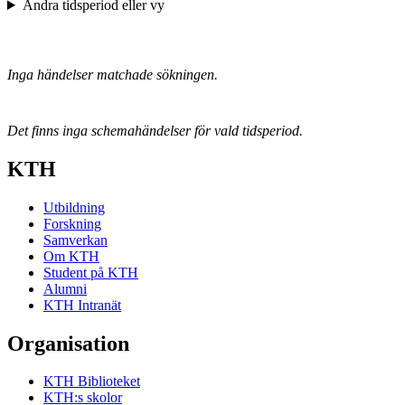
Ändra tidsperiod eller vy
Inga händelser matchade sökningen.
Det finns inga schemahändelser för vald tidsperiod.
KTH
Utbildning
Forskning
Samverkan
Om KTH
Student på KTH
Alumni
KTH Intranät
Organisation
KTH Biblioteket
KTH:s skolor