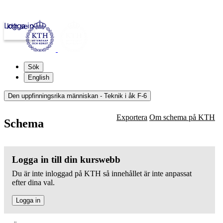
Logga in
kth.se
Sök
English
Den uppfinningsrika människan - Teknik i åk F-6
Exportera
Om schema på KTH
Schema
Logga in till din kurswebb
Du är inte inloggad på KTH så innehållet är inte anpassat
efter dina val.
Logga in