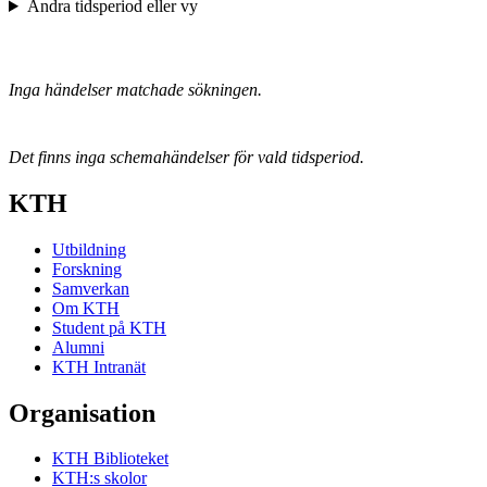
Ändra tidsperiod eller vy
Inga händelser matchade sökningen.
Det finns inga schemahändelser för vald tidsperiod.
KTH
Utbildning
Forskning
Samverkan
Om KTH
Student på KTH
Alumni
KTH Intranät
Organisation
KTH Biblioteket
KTH:s skolor