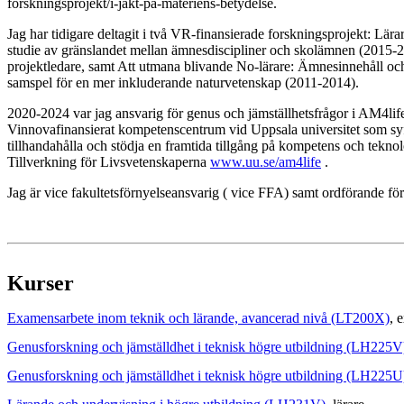
forskningsprojekt/i-jakt-pa-materiens-betydelse.
Jag har tidigare deltagit i två VR-finansierade forskningsprojekt: Lära
studie av gränslandet mellan ämnesdiscipliner och skolämnen (2015-20
projektledare, samt Att utmana blivande No-lärare: Ämnesinnehåll o
samspel för en mer inkluderande naturvetenskap (2011-2014).
2020-2024 var jag ansvarig för genus och jämställhetsfrågor i AM4life
Vinnovafinansierat kompetenscentrum vid Uppsala universitet som syfta
tillhandahålla och stödja en framtida tillgång på kompetens och tekno
Tillverkning för Livsvetenskaperna
www.uu.se/am4life
.
Jag är vice fakultetsförnyelseansvarig ( vice FFA) samt ordförande fö
Kurser
Examensarbete inom teknik och lärande, avancerad nivå (LT200X)
, 
Genusforskning och jämställdhet i teknisk högre utbildning (LH225V
Genusforskning och jämställdhet i teknisk högre utbildning (LH225U