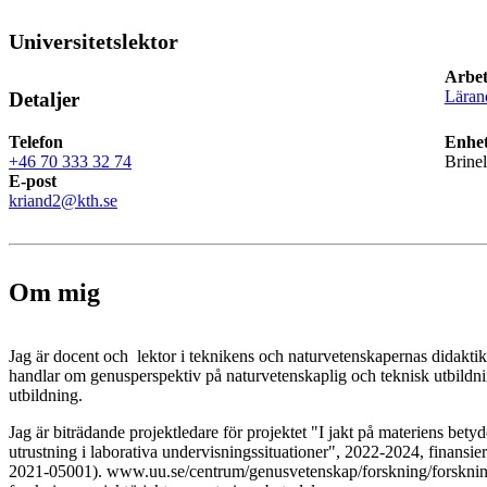
Universitetslektor
Arbet
Läran
Detaljer
Telefon
Enhet
+46 70 333 32 74
Brine
E-post
kriand2@kth.se
Om mig
Jag är docent och lektor i teknikens och naturvetenskapernas didakti
handlar om genusperspektiv på naturvetenskaplig och teknisk utbildnin
utbildning.
Jag är biträdande projektledare för projektet "I jakt på materiens bety
utrustning i laborativa undervisningssituationer", 2022-2024, finansie
2021-05001). www.uu.se/centrum/genusvetenskap/forskning/forsknin