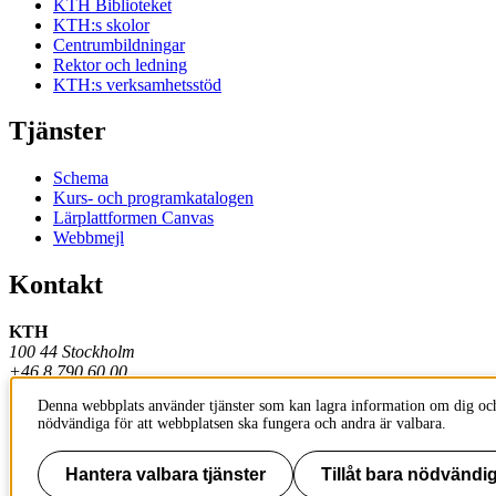
KTH Biblioteket
KTH:s skolor
Centrumbildningar
Rektor och ledning
KTH:s verksamhetsstöd
Tjänster
Schema
Kurs- och programkatalogen
Lärplattformen Canvas
Webbmejl
Kontakt
KTH
100 44 Stockholm
+46 8 790 60 00
Denna webbplats använder tjänster som kan lagra information om dig och
Kontakta KTH
nödvändiga för att webbplatsen ska fungera och andra är valbara.
Jobba på KTH
Press och media
Faktura och betalning KTH
Hantera valbara tjänster
Tillåt bara nödvändig
Om KTH:s webbplatser