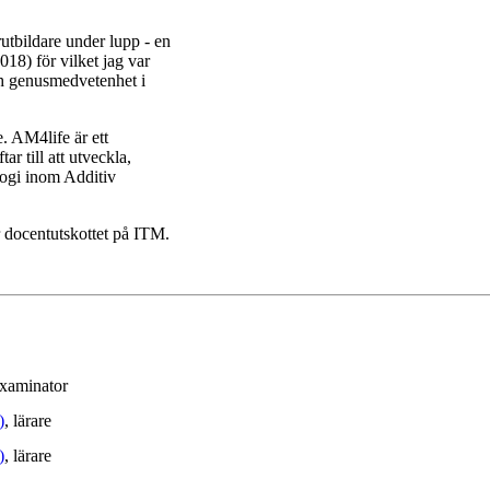
rutbildare under lupp - en
18) för vilket jag var
ch genusmedvetenhet i
. AM4life är ett
r till att utveckla,
logi inom Additiv
r docentutskottet på ITM.
examinator
)
, lärare
)
, lärare