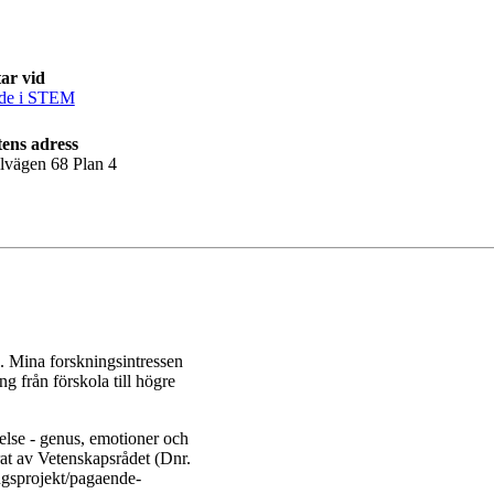
ar vid
de i STEM
ens adress
llvägen 68 Plan 4
k. Mina forskningsintressen
g från förskola till högre
delse - genus, emotioner och
rat av Vetenskapsrådet (Dnr.
gsprojekt/pagaende-