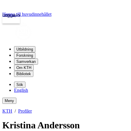
Hoppa till huvudinnehållet
Logga in
kth.se
Utbildning
Forskning
Samverkan
Om KTH
Bibliotek
Sök
English
Meny
KTH
Profiler
Kristina Andersson