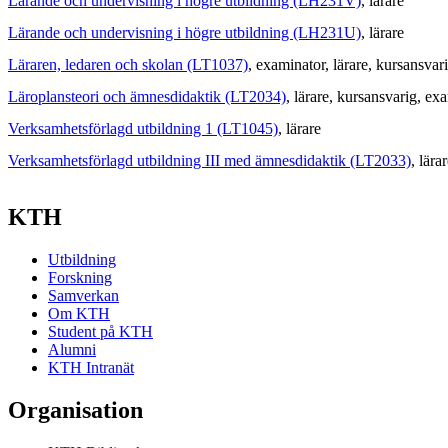
Lärande och undervisning i högre utbildning (LH231V)
, lärare
Lärande och undervisning i högre utbildning (LH231U)
, lärare
Läraren, ledaren och skolan (LT1037)
, examinator
, lärare
, kursansvar
Läroplansteori och ämnesdidaktik (LT2034)
, lärare
, kursansvarig
, ex
Verksamhetsförlagd utbildning 1 (LT1045)
, lärare
Verksamhetsförlagd utbildning III med ämnesdidaktik (LT2033)
, lära
KTH
Utbildning
Forskning
Samverkan
Om KTH
Student på KTH
Alumni
KTH Intranät
Organisation