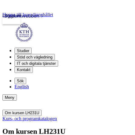
Hoppa till huvudinnehållet
Logga in
Studentwebben
Studier
Stöd och vägledning
IT och digitala tjänster
Kontakt
Sök
English
Meny
Om kursen LH231U
Kurs- och programkatalogen
Om kursen LH231U