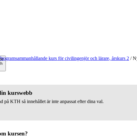
Programsammanhållande kurs för civilingenjör och lärare, årskurs 2
/
Ny
de
ch
 din kurswebb
d på KTH så innehållet är inte anpassat efter dina val.
om kursen?