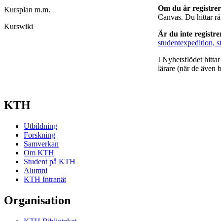
Om du är registre
Kursplan m.m.
Canvas. Du hittar r
Kurswiki
Är du inte registr
studentexpedition, s
I Nyhetsflödet hitta
lärare (när de även b
KTH
Utbildning
Forskning
Samverkan
Om KTH
Student på KTH
Alumni
KTH Intranät
Organisation