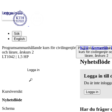
Logga in
kth.se
Sök
English
Programsammanhållande kurs för civilingenjör
KTH
/
Kurswebb
/
Programsammanhållan
och lärare, årskurs 2
kurs för civilingenjör o
lärare, årskurs 2
LT1042 | 1,5 HP
Nyhetsflöde
Logga in
Logga in till
Du är inte inlogga
Kursöversikt
Logga in
Nyhetsflöde
Schema
Har du frågor 