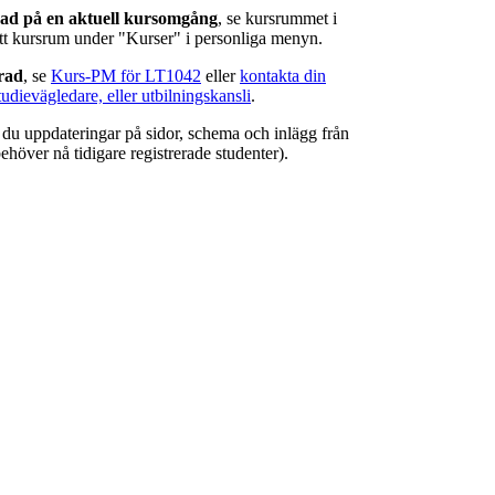
rad på en aktuell kursomgång
, se kursrummet i
ätt kursrum under "Kurser" i personliga menyn.
erad
, se
Kurs-PM för LT1042
eller
kontakta din
tudievägledare, eller utbilningskansli
.
r du uppdateringar på sidor, schema och inlägg från
ehöver nå tidigare registrerade studenter).