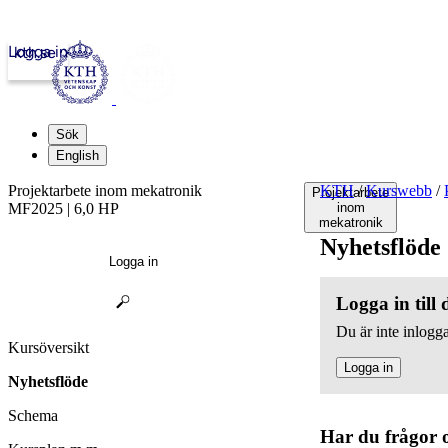
Logga in
kth.se
Sök
English
Projektarbete inom mekatronik
KTH
/
Kurswebb
/
Projektarbete
MF2025 | 6,0 HP
inom
mekatronik
Nyhetsflöde
Logga in
Logga in till
Du är inte inlogga
Kursöversikt
Logga in
Nyhetsflöde
Schema
Har du frågor 