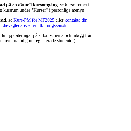
rad på en aktuell kursomgång
, se kursrummet i
ätt kursrum under "Kurser" i personliga menyn.
erad
, se
Kurs-PM för MF2025
eller
kontakta din
tudievägledare, eller utbilningskansli
.
r du uppdateringar på sidor, schema och inlägg från
ehöver nå tidigare registrerade studenter).