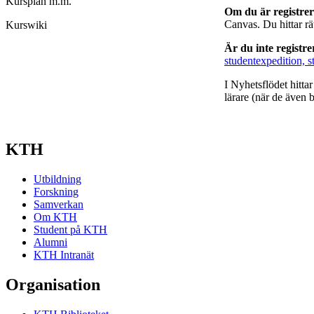
Kursplan m.m.
Om du är registre
Canvas. Du hittar r
Kurswiki
Är du inte registr
studentexpedition, s
I Nyhetsflödet hitta
lärare (när de även b
KTH
Utbildning
Forskning
Samverkan
Om KTH
Student på KTH
Alumni
KTH Intranät
Organisation