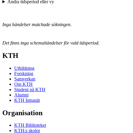
Ändra tidsperiod eller vy
Inga händelser matchade sökningen.
Det finns inga schemahändelser för vald tidsperiod.
KTH
Utbildning
Forskning
Samverkan
Om KTH
Student på KTH
Alumni
KTH Intranät
Organisation
KTH Biblioteket
KTH:s skolor