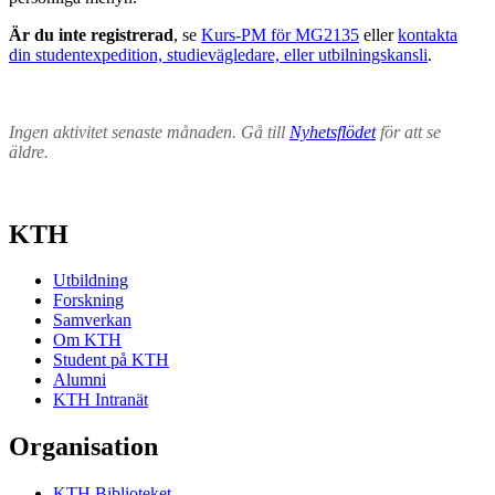
Är du inte registrerad
, se
Kurs-PM för MG2135
eller
kontakta
din studentexpedition, studievägledare, eller utbilningskansli
.
Ingen aktivitet senaste månaden. Gå till
Nyhetsflödet
för att se
äldre.
KTH
Utbildning
Forskning
Samverkan
Om KTH
Student på KTH
Alumni
KTH Intranät
Organisation
KTH Biblioteket