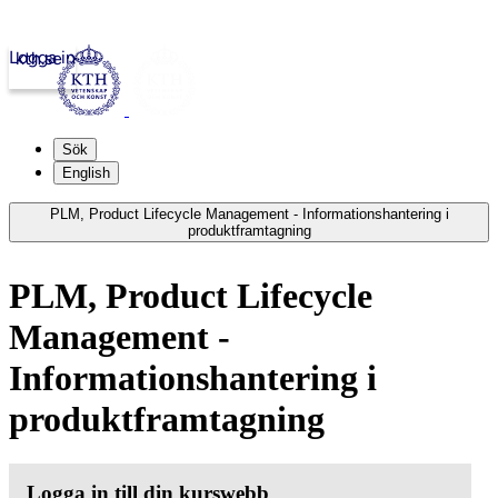
Logga in
kth.se
Sök
English
PLM, Product Lifecycle Management - Informationshantering i
produktframtagning
PLM, Product Lifecycle
Management -
Informationshantering i
produktframtagning
Logga in till din kurswebb