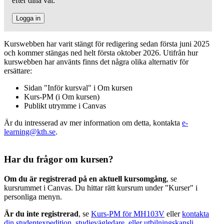
efter dina val.
Logga in
Kurswebben har varit stängt för redigering sedan första juni 2025
och kommer stängas ned helt första oktober 2026. Utifrån hur
kurswebben har använts finns det några olika alternativ för
ersättare:
Sidan "Inför kursval" i Om kursen
Kurs-PM (i Om kursen)
Publikt utrymme i Canvas
Är du intresserad av mer information om detta, kontakta
e-
learning@kth.se
.
Har du frågor om kursen?
Om du är registrerad på en aktuell kursomgång
, se
kursrummet i Canvas. Du hittar rätt kursrum under "Kurser" i
personliga menyn.
Är du inte registrerad
, se
Kurs-PM för MH103V
eller
kontakta
din studentexpedition, studievägledare, eller utbilningskansli
.