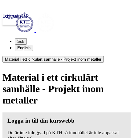
Logga in
kth.se
Sök
English
Material i ett cirkulärt samhälle - Projekt inom metaller
Material i ett cirkulärt
samhälle - Projekt inom
metaller
Logga in till din kurswebb
Du är inte inloggad på KTH så innehållet är inte anpassat