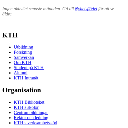
Ingen aktivitet senaste månaden. Gå till
Nyhetsflödet
för att se
äldre.
KTH
Utbildning
Forskning
Samverkan
Om KTH
Student på KTH
Alumni
KTH Intranät
Organisation
KTH Biblioteket
KTH:s skolor
Centrumbildningar
Rektor och ledning
KTH:s verksamhetsstöd