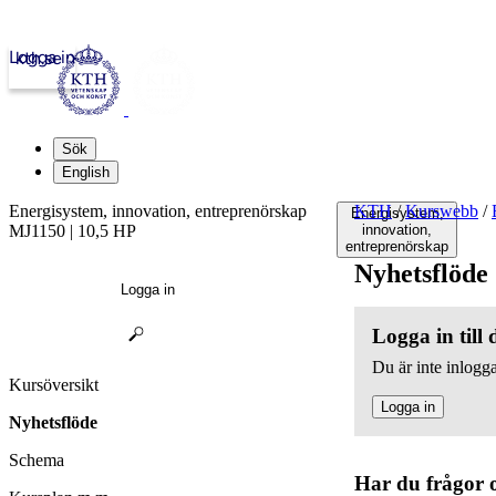
Logga in
kth.se
Sök
English
Energisystem, innovation, entreprenörskap
KTH
/
Kurswebb
/
Energisystem,
MJ1150 | 10,5 HP
innovation,
entreprenörskap
Nyhetsflöde
Logga in
Logga in till
Du är inte inlogga
Kursöversikt
Logga in
Nyhetsflöde
Schema
Har du frågor 