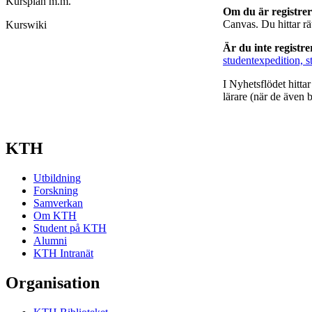
Kursplan m.m.
Om du är registre
Canvas. Du hittar r
Kurswiki
Är du inte registr
studentexpedition, s
I Nyhetsflödet hitta
lärare (när de även b
KTH
Utbildning
Forskning
Samverkan
Om KTH
Student på KTH
Alumni
KTH Intranät
Organisation