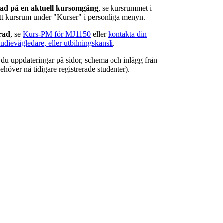
rad på en aktuell kursomgång
, se kursrummet i
ätt kursrum under "Kurser" i personliga menyn.
erad
, se
Kurs-PM för MJ1150
eller
kontakta din
tudievägledare, eller utbilningskansli
.
r du uppdateringar på sidor, schema och inlägg från
ehöver nå tidigare registrerade studenter).