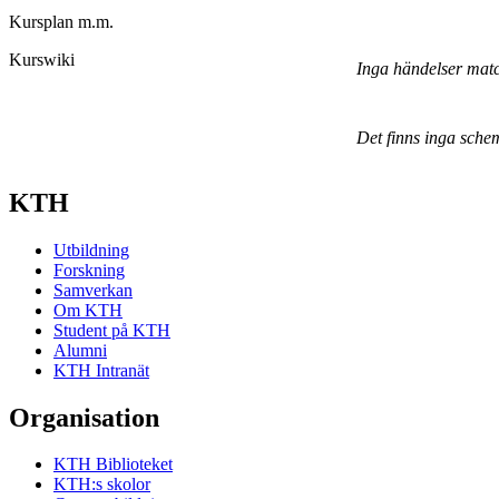
Kursplan m.m.
Kurswiki
Inga händelser mat
Det finns inga sche
KTH
Utbildning
Forskning
Samverkan
Om KTH
Student på KTH
Alumni
KTH Intranät
Organisation
KTH Biblioteket
KTH:s skolor