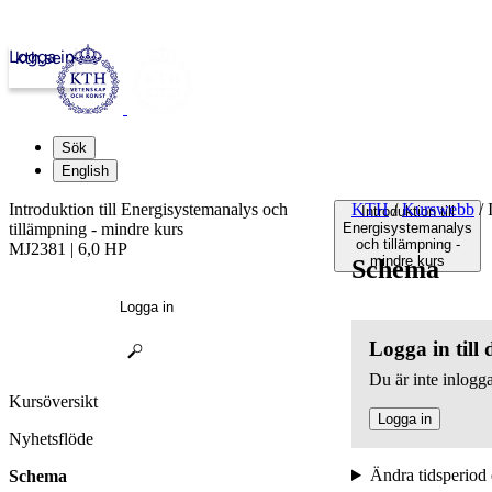
Logga in
kth.se
Sök
English
Introduktion till Energisystemanalys och
KTH
/
Kurswebb
/
I
Introduktion till
tillämpning - mindre kurs
Energisystemanalys
och tillämpning -
MJ2381 | 6,0 HP
mindre kurs
Schema
Logga in
Logga in till
Du är inte inlogga
Kursöversikt
Logga in
Nyhetsflöde
Ändra tidsperiod 
Schema