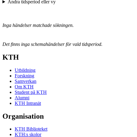
Ändra tidsperiod eller vy
Inga händelser matchade sökningen.
Det finns inga schemahändelser för vald tidsperiod.
KTH
Utbildning
Forskning
Samverkan
Om KTH
Student på KTH
Alumni
KTH Intranät
Organisation
KTH Biblioteket
KTH:s skolor