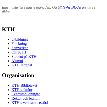
Ingen aktivitet senaste månaden. Gå till
Nyhetsflödet
för att se
äldre.
KTH
Utbildning
Forskning
Samverkan
Om KTH
Student på KTH
Alumni
KTH Intranät
Organisation
KTH Biblioteket
KTH:s skolor
Centrumbildningar
Rektor och ledning
KTH:s verksamhetsstöd