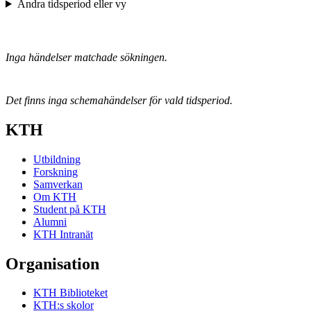
Ändra tidsperiod eller vy
Inga händelser matchade sökningen.
Det finns inga schemahändelser för vald tidsperiod.
KTH
Utbildning
Forskning
Samverkan
Om KTH
Student på KTH
Alumni
KTH Intranät
Organisation
KTH Biblioteket
KTH:s skolor