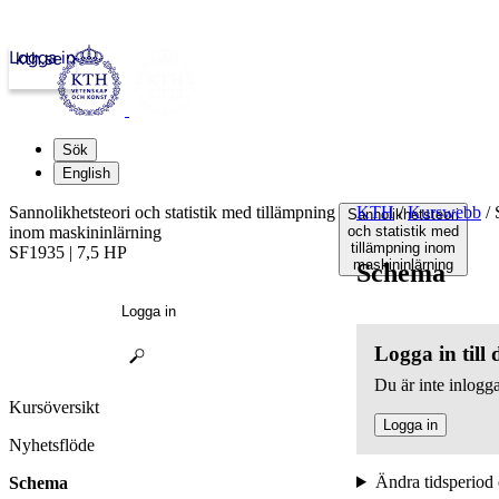
Logga in
kth.se
Sök
English
Sannolikhetsteori och statistik med tillämpning
KTH
/
Kurswebb
/
S
Sannolikhetsteori
inom maskininlärning
och statistik med
tillämpning inom
SF1935 | 7,5 HP
maskininlärning
Schema
Logga in
Logga in till
Du är inte inlogga
Kursöversikt
Logga in
Nyhetsflöde
Ändra tidsperiod 
Schema