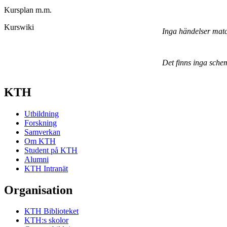
Kursplan m.m.
Kurswiki
Inga händelser mat
Det finns inga sche
KTH
Utbildning
Forskning
Samverkan
Om KTH
Student på KTH
Alumni
KTH Intranät
Organisation
KTH Biblioteket
KTH:s skolor