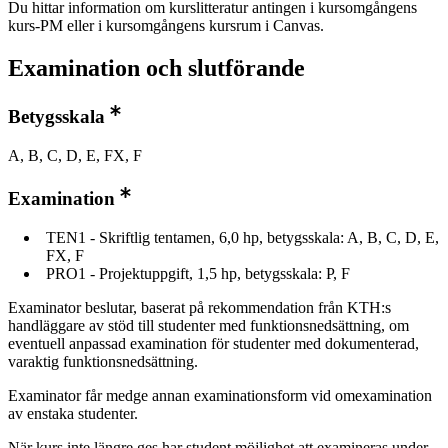
Du hittar information om kurslitteratur antingen i kursomgångens
kurs-PM eller i kursomgångens kursrum i Canvas.
Examination och slutförande
Betygsskala
A, B, C, D, E, FX, F
Examination
TEN1 - Skriftlig tentamen, 6,0 hp, betygsskala: A, B, C, D, E,
FX, F
PRO1 - Projektuppgift, 1,5 hp, betygsskala: P, F
Examinator beslutar, baserat på rekommendation från KTH:s
handläggare av stöd till studenter med funktionsnedsättning, om
eventuell anpassad examination för studenter med dokumenterad,
varaktig funktionsnedsättning.
Examinator får medge annan examinationsform vid omexamination
av enstaka studenter.
När kurs inte längre ges har student möjlighet att examineras under