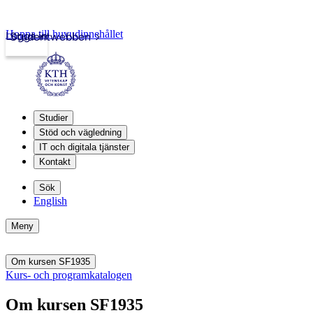
Hoppa till huvudinnehållet
Logga in
Studentwebben
Studier
Stöd och vägledning
IT och digitala tjänster
Kontakt
Sök
English
Meny
Om kursen SF1935
Kurs- och programkatalogen
Om kursen SF1935