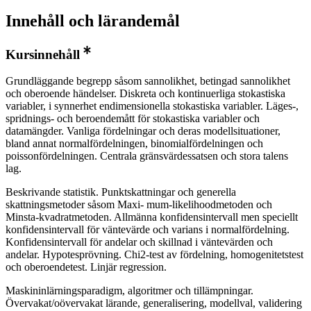
Innehåll och lärandemål
Kursinnehåll
Grundläggande begrepp såsom sannolikhet, betingad sannolikhet
och oberoende händelser. Diskreta och kontinuerliga stokastiska
variabler, i synnerhet endimensionella stokastiska variabler. Läges-,
spridnings- och beroendemått för stokastiska variabler och
datamängder. Vanliga fördelningar och deras modellsituationer,
bland annat normalfördelningen, binomialfördelningen och
poissonfördelningen. Centrala gränsvärdessatsen och stora talens
lag.
Beskrivande statistik. Punktskattningar och generella
skattningsmetoder såsom Maxi- mum-likelihoodmetoden och
Minsta-kvadratmetoden. Allmänna konfidensintervall men speciellt
konfidensintervall för väntevärde och varians i normalfördelning.
Konfidensintervall för andelar och skillnad i väntevärden och
andelar. Hypotesprövning. Chi2-test av fördelning, homogenitetstest
och oberoendetest. Linjär regression.
Maskininlärningsparadigm, algoritmer och tillämpningar.
Övervakat/oövervakat lärande, generalisering, modellval, validering