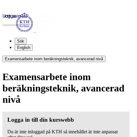
Logga in
kth.se
Sök
English
Examensarbete inom beräkningsteknik, avancerad nivå
Examensarbete inom
beräkningsteknik, avancerad
nivå
Logga in till din kurswebb
Du är inte inloggad på KTH så innehållet är inte anpassat