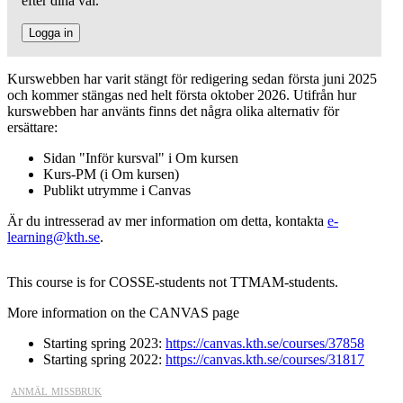
efter dina val.
Logga in
Kurswebben har varit stängt för redigering sedan första juni 2025
och kommer stängas ned helt första oktober 2026. Utifrån hur
kurswebben har använts finns det några olika alternativ för
ersättare:
Sidan "Inför kursval" i Om kursen
Kurs-PM (i Om kursen)
Publikt utrymme i Canvas
Är du intresserad av mer information om detta, kontakta
e-
learning@kth.se
.
This course is for COSSE-students not TTMAM-students.
More information on the CANVAS page
Starting spring 2023:
https://canvas.kth.se/courses/37858
Starting spring 2022:
https://canvas.kth.se/courses/31817
anmäl missbruk