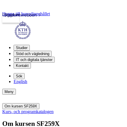
Hoppa till huvudinnehållet
Logga in
Studentwebben
Studier
Stöd och vägledning
IT och digitala tjänster
Kontakt
Sök
English
Meny
Om kursen SF259X
Kurs- och programkatalogen
Om kursen SF259X