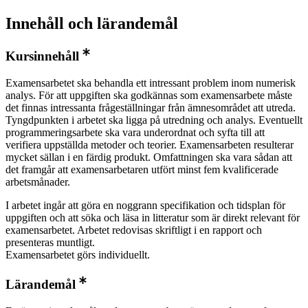
Innehåll och lärandemål
Kursinnehåll
Examensarbetet ska behandla ett intressant problem inom numerisk
analys. För att uppgiften ska godkännas som examensarbete måste
det finnas intressanta frågeställningar från ämnesområdet att utreda.
Tyngdpunkten i arbetet ska ligga på utredning och analys. Eventuellt
programmeringsarbete ska vara underordnat och syfta till att
verifiera uppställda metoder och teorier. Examensarbeten resulterar
mycket sällan i en färdig produkt. Omfattningen ska vara sådan att
det framgår att examensarbetaren utfört minst fem kvalificerade
arbetsmånader.
I arbetet ingår att göra en noggrann specifikation och tidsplan för
uppgiften och att söka och läsa in litteratur som är direkt relevant för
examensarbetet. Arbetet redovisas skriftligt i en rapport och
presenteras muntligt.
Examensarbetet görs individuellt.
Lärandemål