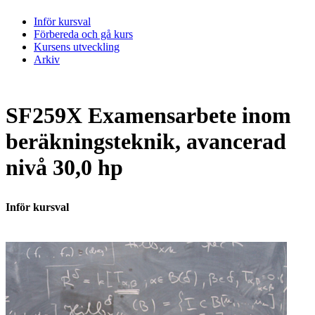
Inför kursval
Förbereda och gå kurs
Kursens utveckling
Arkiv
SF259X Examensarbete inom
beräkningsteknik, avancerad
nivå 30,0 hp
Inför kursval