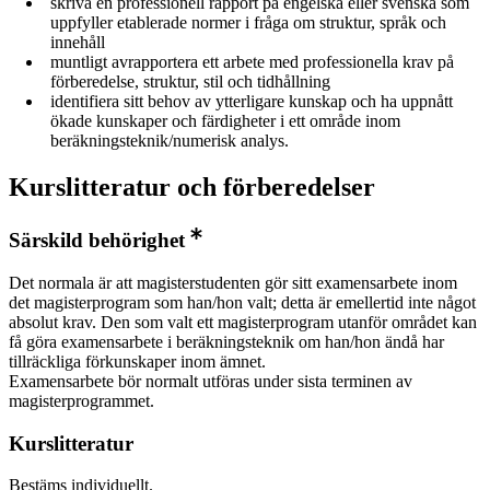
skriva en professionell rapport på engelska eller svenska som
uppfyller etablerade normer i fråga om struktur, språk och
innehåll
muntligt avrapportera ett arbete med professionella krav på
förberedelse, struktur, stil och tidhållning
identifiera sitt behov av ytterligare kunskap och ha uppnått
ökade kunskaper och färdigheter i ett område inom
beräkningsteknik/numerisk analys.
Kurslitteratur och förberedelser
Särskild behörighet
Det normala är att magisterstudenten gör sitt examensarbete inom
det magisterprogram som han/hon valt; detta är emellertid inte något
absolut krav. Den som valt ett magisterprogram utanför området kan
få göra examensarbete i beräkningsteknik om han/hon ändå har
tillräckliga förkunskaper inom ämnet.
Examensarbete bör normalt utföras under sista terminen av
magisterprogrammet.
Kurslitteratur
Bestäms individuellt.