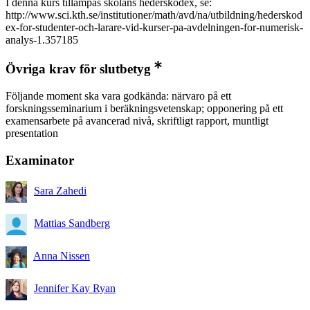
I denna kurs tillämpas skolans hederskodex, se:
http://www.sci.kth.se/institutioner/math/avd/na/utbildning/hederskod
ex-for-studenter-och-larare-vid-kurser-pa-avdelningen-for-numerisk-
analys-1.357185
Övriga krav för slutbetyg
Följande moment ska vara godkända: närvaro på ett
forskningsseminarium i beräkningsvetenskap; opponering på ett
examensarbete på avancerad nivå, skriftligt rapport, muntligt
presentation
Examinator
Sara Zahedi
Mattias Sandberg
Anna Nissen
Jennifer Kay Ryan