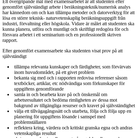
Ett övergripande mål med examensarbetet är att studenten efter
genomfört självständigt arbete i beräkningsteknik/numerisk analys
har kännedom om och kan tillämpa metoder och datorverktyg för att
lösa en större teknisk- naturvetenskaplig beräkningsuppgift från
industri, förvaltning eller högskola. Vidare är målet att studenten ska
kunna planera, utföra och muntligt och skriftligt redogöra för och
försvara arbetet i ett seminarium och en professionellt skriven
rapport.
Efter genomfört examensarbete ska studenten visat prov på att
självständigt
tillämpa relevanta kunskaper och färdigheter, som förvärvats
inom huvudområdet, på ett givet problem
bekanta sig med och i rapporten redovisa referenser såsom
textböcker, artiklar, etc nödvändiga som förkunskaper för
uppgiftens genomförande
samla in och bearbeta krav på och önskemål om
arbetsresultatet och bedöma rimligheten av dessa mot
bakgrund av tillgängliga resurser och kravet på självständighet
välja ett tillvägagångssätt och utarbeta, följa och följa upp en
planering för uppgiftens lösande i samspel med
problemställaren
reflektera kring, värdera och kritiskt granska egna och andras
vetenskapliga resultat