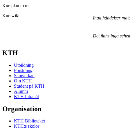
Kursplan m.m.
Kurswiki
Inga händelser mat
Det finns inga sche
KTH
Utbildning
Forskning
Samverkan
Om KTH
Student på KTH
Alumni
KTH Intranät
Organisation
KTH Biblioteket
KTH:s skolor