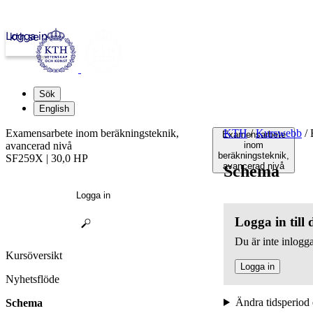
Logga in
kth.se
Sök
English
Examensarbete inom beräkningsteknik,
KTH
/
Kurswebb
/
E
Examensarbete
avancerad nivå
inom
beräkningsteknik,
SF259X | 30,0 HP
avancerad nivå
Schema
Logga in
Logga in till
Du är inte inlogga
Kursöversikt
Logga in
Nyhetsflöde
Ändra tidsperiod 
Schema