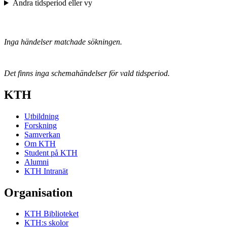
Ändra tidsperiod eller vy
Inga händelser matchade sökningen.
Det finns inga schemahändelser för vald tidsperiod.
KTH
Utbildning
Forskning
Samverkan
Om KTH
Student på KTH
Alumni
KTH Intranät
Organisation
KTH Biblioteket
KTH:s skolor