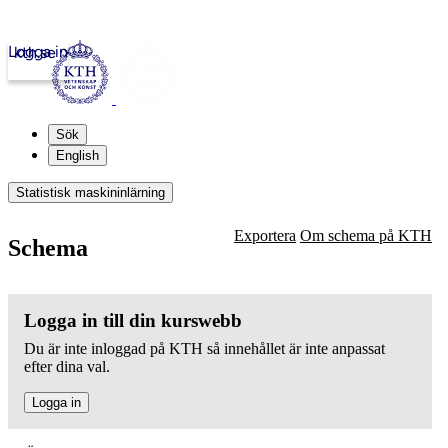
Logga in
kth.se
Sök
English
Statistisk maskininlärning
Exportera
Om schema på KTH
Schema
Logga in till din kurswebb
Du är inte inloggad på KTH så innehållet är inte anpassat
efter dina val.
Logga in