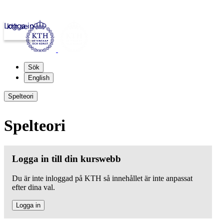
Logga in
kth.se
Sök
English
Spelteori
Spelteori
Logga in till din kurswebb
Du är inte inloggad på KTH så innehållet är inte anpassat
efter dina val.
Logga in