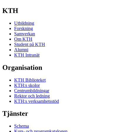
KTH
Utbildning
Forskning
Samverkan
Om KTH
Student på KTH
Alumni
KTH Intranät
Organisation
KTH Biblioteket
KTH:s skolor
Centrumbildningar
Rektor och ledning
KTH:s verksamhetsstöd
Tjänster
Schema
Kurs- och programkatalogen