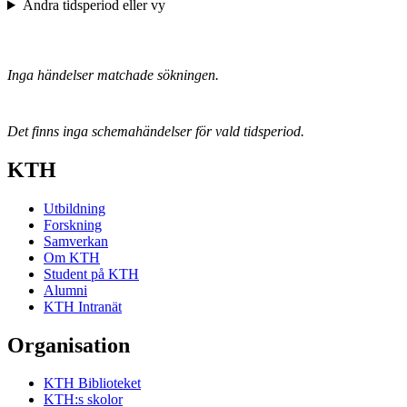
Ändra tidsperiod eller vy
Inga händelser matchade sökningen.
Det finns inga schemahändelser för vald tidsperiod.
KTH
Utbildning
Forskning
Samverkan
Om KTH
Student på KTH
Alumni
KTH Intranät
Organisation
KTH Biblioteket
KTH:s skolor