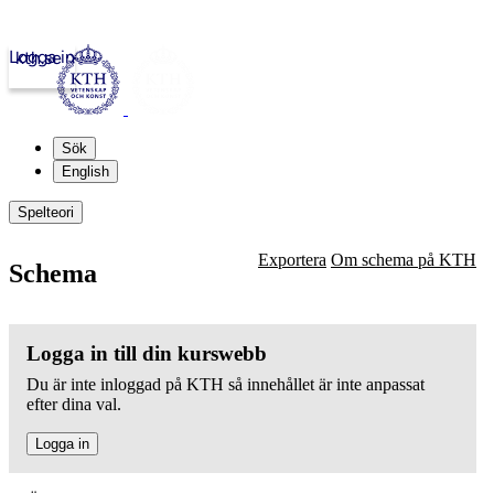
Logga in
kth.se
Sök
English
Spelteori
Exportera
Om schema på KTH
Schema
Logga in till din kurswebb
Du är inte inloggad på KTH så innehållet är inte anpassat
efter dina val.
Logga in