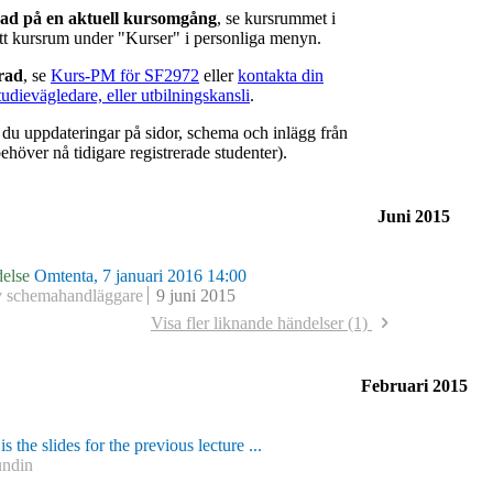
rad på en aktuell kursomgång
, se kursrummet i
ätt kursrum under "Kurser" i personliga menyn.
erad
, se
Kurs-PM för SF2972
eller
kontakta din
tudievägledare, eller utbilningskansli
.
r du uppdateringar på sidor, schema och inlägg från
ehöver nå tidigare registrerade studenter).
Juni 2015
else
Omtenta, 7 januari 2016 14:00
v schemahandläggare
9 juni 2015
Visa fler liknande händelser (1)
else
Omtenta, 12 juni 2015 08:00
v schemahandläggare
2 mars 2015
Februari 2015
is the slides for the previous lecture ...
undin