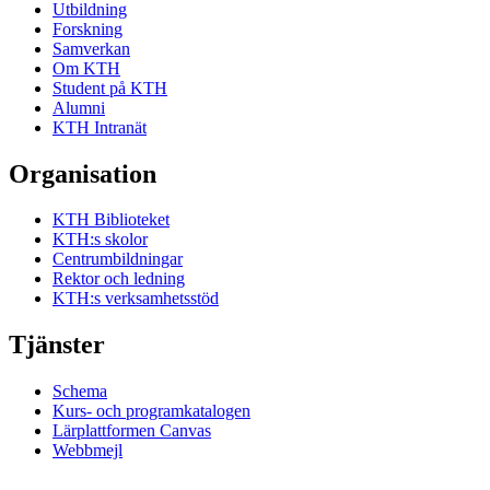
Utbildning
Forskning
Samverkan
Om KTH
Student på KTH
Alumni
KTH Intranät
Organisation
KTH Biblioteket
KTH:s skolor
Centrumbildningar
Rektor och ledning
KTH:s verksamhetsstöd
Tjänster
Schema
Kurs- och programkatalogen
Lärplattformen Canvas
Webbmejl