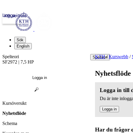
Logga in
kth.se
Sök
English
Spelteori
KTH
/
Kurswebb
/
Spelteori
SF2972 | 7,5 HP
Nyhetsflöde
Logga in
Logga in till
Du är inte inlogga
Kursöversikt
Logga in
Nyhetsflöde
Schema
Har du frågor 