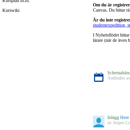
Kursplan m.m.
Om du är registre
Canvas. Du hittar r
Kurswiki
Är du inte registr
studentexpedition, s
I Nyhetsflödet hitta
lärare (när de även b
Schemahänd
Ändrades a
Schemahänd
Ändrades a
Inlägg
Here 
av
Jesper L