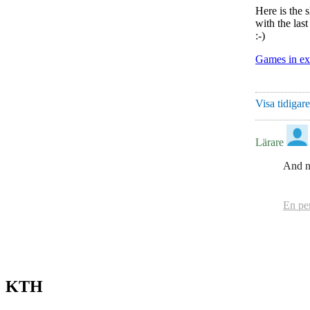
Here is the s
with the las
:-)
Games in ex
Visa tidigar
Lärare
And n
En pe
KTH