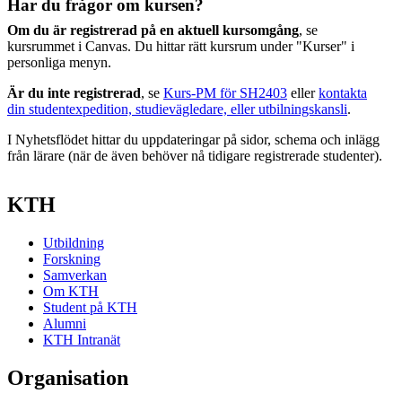
Har du frågor om kursen?
Om du är registrerad på en aktuell kursomgång
, se
kursrummet i Canvas. Du hittar rätt kursrum under "Kurser" i
personliga menyn.
Är du inte registrerad
, se
Kurs-PM för SH2403
eller
kontakta
din studentexpedition, studievägledare, eller utbilningskansli
.
I Nyhetsflödet hittar du uppdateringar på sidor, schema och inlägg
från lärare (när de även behöver nå tidigare registrerade studenter).
KTH
Utbildning
Forskning
Samverkan
Om KTH
Student på KTH
Alumni
KTH Intranät
Organisation