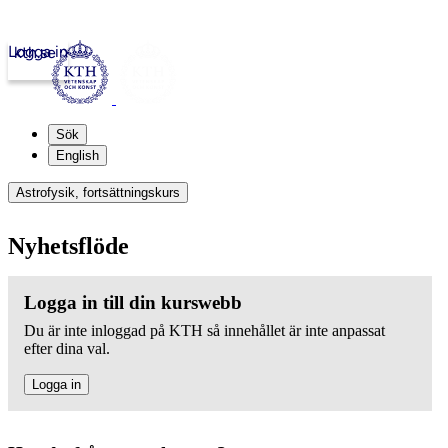
Logga in
kth.se
Sök
English
Astrofysik, fortsättningskurs
Nyhetsflöde
Logga in till din kurswebb
Du är inte inloggad på KTH så innehållet är inte anpassat
efter dina val.
Logga in