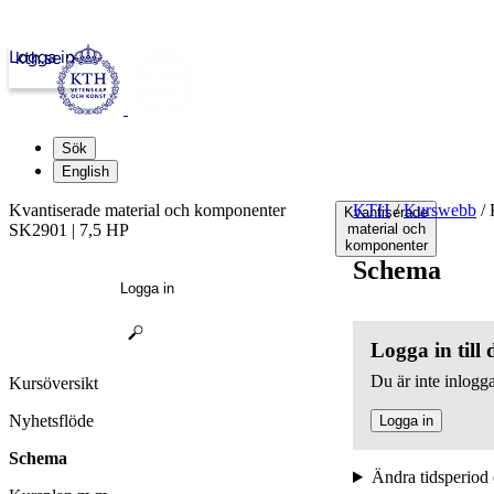
Logga in
kth.se
Sök
English
Kvantiserade material och komponenter
KTH
/
Kurswebb
/
K
Kvantiserade
SK2901 | 7,5 HP
material och
komponenter
Schema
Logga in
Logga in till
Du är inte inlogga
Kursöversikt
Nyhetsflöde
Logga in
Schema
Ändra tidsperiod 