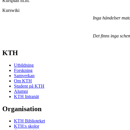
Kursplan m.m.
Kurswiki
Inga händelser mat
Det finns inga sche
KTH
Utbildning
Forskning
Samverkan
Om KTH
Student på KTH
Alumni
KTH Intranät
Organisation
KTH Biblioteket
KTH:s skolor