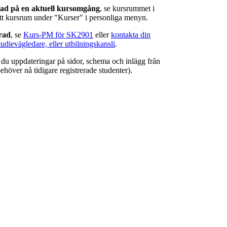
rad på en aktuell kursomgång
, se kursrummet i
ätt kursrum under "Kurser" i personliga menyn.
erad
, se
Kurs-PM för SK2901
eller
kontakta din
tudievägledare, eller utbilningskansli
.
r du uppdateringar på sidor, schema och inlägg från
ehöver nå tidigare registrerade studenter).