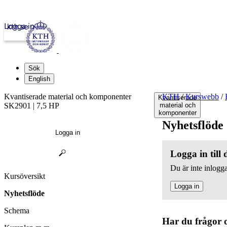
Logga in
kth.se
Sök
English
Kvantiserade material och komponenter
KTH
/
Kurswebb
/
Kvantiserade
SK2901 | 7,5 HP
material och
komponenter
Nyhetsflöde
Logga in
Logga in till
Du är inte inlogga
Kursöversikt
Logga in
Nyhetsflöde
Schema
Har du frågor 