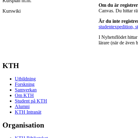
Kursplan m.m.
Om du är registre
Canvas. Du hittar r
Kurswiki
Är du inte registr
studentexpedition, s
I Nyhetsflödet hitta
lärare (när de även b
KTH
Utbildning
Forskning
Samverkan
Om KTH
Student på KTH
Alumni
KTH Intranät
Organisation