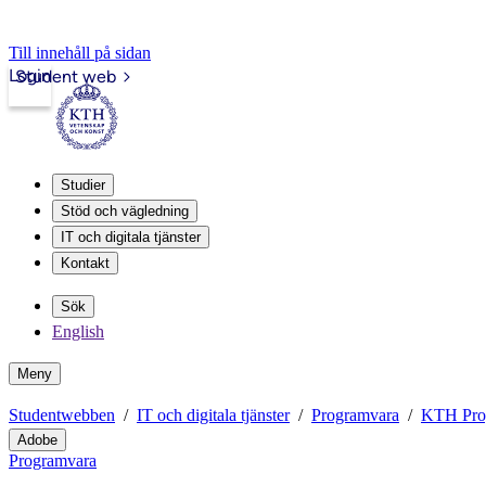
Till innehåll på sidan
Login
Student web
Studier
Stöd och vägledning
IT och digitala tjänster
Kontakt
Sök
English
Meny
Studentwebben
IT och digitala tjänster
Programvara
KTH Pro
Adobe
Programvara