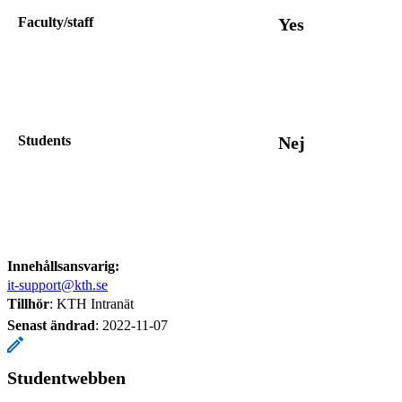
Faculty/staff
Yes
Students
Nej
Innehållsansvarig:
it-support@kth.se
Tillhör
: KTH Intranät
Senast ändrad
:
2022-11-07
Studentwebben