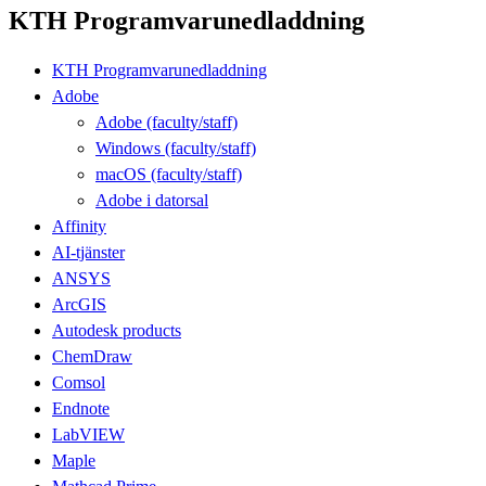
KTH Programvarunedladdning
KTH Programvarunedladdning
Adobe
Adobe (faculty/staff)
Windows (faculty/staff)
macOS (faculty/staff)
Adobe i datorsal
Affinity
AI-tjänster
ANSYS
ArcGIS
Autodesk products
ChemDraw
Comsol
Endnote
LabVIEW
Maple