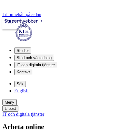
Till innehåll på sidan
Logga in
Studentwebben
Studier
Stöd och vägledning
IT och digitala tjänster
Kontakt
Sök
English
Meny
E-post
IT och digitala tjänster
Arbeta online