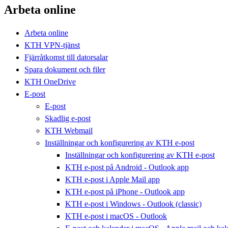
Arbeta online
Arbeta online
KTH VPN-tjänst
Fjärråtkomst till datorsalar
Spara dokument och filer
KTH OneDrive
E-post
E-post
Skadlig e-post
KTH Webmail
Inställningar och konfigurering av KTH e-post
Inställningar och konfigurering av KTH e-post
KTH e-post på Android - Outlook app
KTH e-post i Apple Mail app
KTH e-post på iPhone - Outlook app
KTH e-post i Windows - Outlook (classic)
KTH e-post i macOS - Outlook