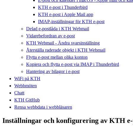
E-post och kalender i macOS - Apple mail och kal
KTH e-post i Thunderbird
KTH e-post i Apple Mail app
IMAP-inställningar för KTH e-post
Delad e-postlåda i KTH Webmail
Vidarebefordran av e-post
KTH Webmail - Ändra svarsinställning
Återställa raderade objekt i KTH Webmail
Flytta e-post mellan olika konton
Kopiera och flytta e-post via IMAP i Thunderbird
Hantering av bilagor i e-post
WiFi på KTH
Webbmöten
Chatt
KTH GitHub
Rensa webbdata i webbläsaren
Inställningar och konfigurering av KTH e-