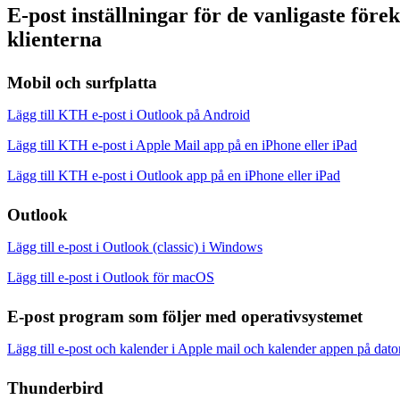
E-post inställningar för de vanligaste fö
klienterna
Mobil och surfplatta
Lägg till KTH e-post i Outlook på Android
Lägg till KTH e-post i Apple Mail app på en iPhone eller iPad
Lägg till KTH e-post i Outlook app på en iPhone eller iPad
Outlook
Lägg till e-post i Outlook (classic) i Windows
Lägg till e-post i Outlook för macOS
E-post program som följer med operativsystemet
Lägg till e-post och kalender i Apple mail och kalender appen på dato
Thunderbird