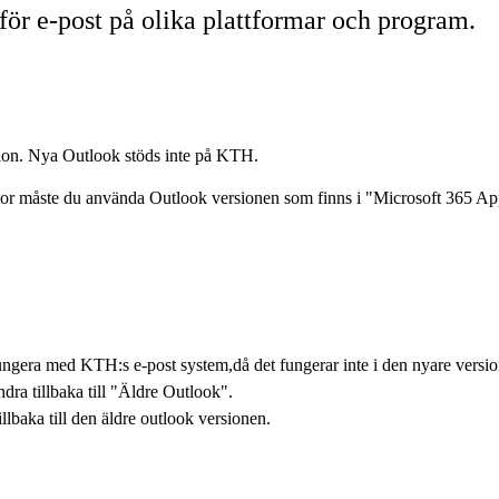
för e-post på olika plattformar och program.
ion. Nya Outlook stöds inte på KTH.
r måste du använda Outlook versionen som finns i "Microsoft 365 App
t fungera med KTH:s e-post system,då det fungerar inte i den nyare vers
ra tillbaka till "Äldre Outlook".
llbaka till den äldre outlook versionen.