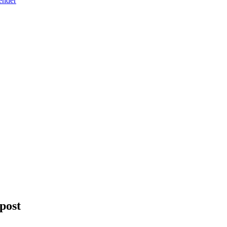
ender
post