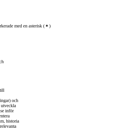
kerade med en asterisk
(
)
och
ill
ningar) och
 utveckla
se inför
entera
m, historia
 relevanta