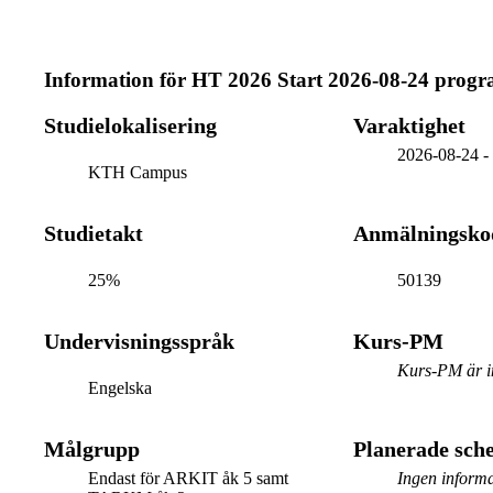
Information för
HT 2026 Start 2026-08-24 prog
Studielokalisering
Varaktighet
2026-08-24
KTH Campus
Studietakt
Anmälningsko
25%
50139
Undervisningsspråk
Kurs-PM
Kurs-PM är in
Engelska
Målgrupp
Planerade sc
Endast för ARKIT åk 5 samt
Ingen informa