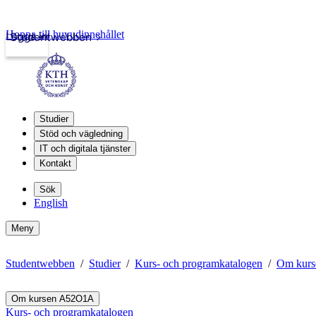
Hoppa till huvudinnehållet
Logga in
Studentwebben
Studier
Stöd och vägledning
IT och digitala tjänster
Kontakt
Sök
English
Meny
Studentwebben
Studier
Kurs- och programkatalogen
Om kur
Om kursen A52O1A
Kurs- och programkatalogen