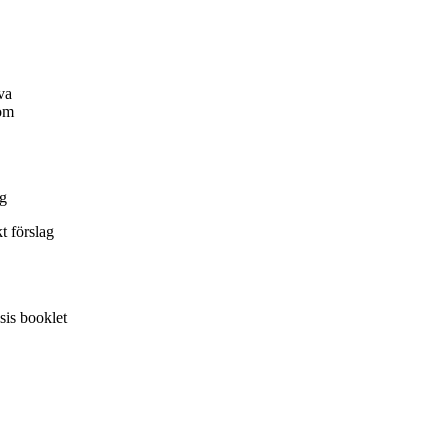
va
som
ng
t förslag
esis booklet