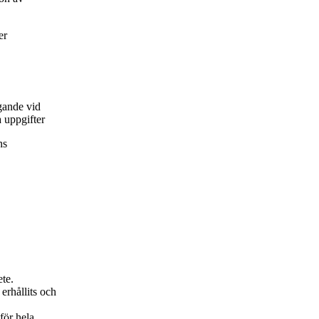
er
gande vid
 uppgifter
ns
ete.
erhållits och
för hela