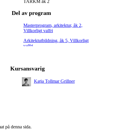
TARKM åk 2
Del av program
Masterprogram, arkitektur, åk 2,
Villkorligt valfri
Arkitektutbildning, åk 5, Villkorligt
valfri
Kursansvarig
Katja Tollmar Grillner
mat på denna sida.