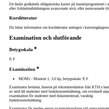
Ett läsårs godkända obligatoriska kurser på masterprogrammet i a
eller Arkitektutbildningens avancerade nivå, eller motsvarande (
Kurslitteratur
Du hittar information om kurslitteratur antingen i kursomgånge
Examination och slutförande
Betygsskala
P, F
Examination
MOM1 - Moment 1, 3,0 hp, betygsskala: P, F
Examinator beslutar, baserat på rekommendation från KTH:s ha
av stöd till studenter med funktionsnedsättning, om eventuell an
examination för studenter med dokumenterad, varaktig
funktionsnedsättning.
Examinator får medge annan examinationsform vid omexaminati