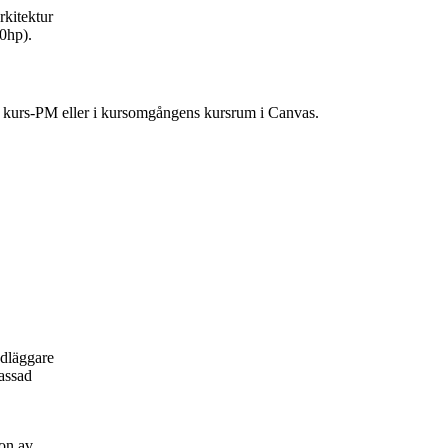
rkitektur
60hp).
ns kurs-PM eller i kursomgångens kursrum i Canvas.
ndläggare
passad
on av