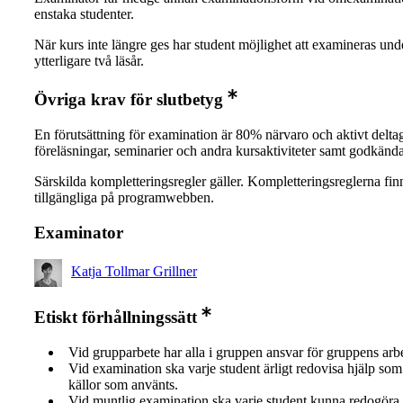
enstaka studenter.
När kurs inte längre ges har student möjlighet att examineras und
ytterligare två läsår.
Övriga krav för slutbetyg
En förutsättning för examination är 80% närvaro och aktivt delta
föreläsningar, seminarier och andra kursaktiviteter samt godkända
Särskilda kompletteringsregler gäller. Kompletteringsreglerna fin
tillgängliga på programwebben.
Examinator
Katja Tollmar Grillner
Etiskt förhållningssätt
Vid grupparbete har alla i gruppen ansvar för gruppens arb
Vid examination ska varje student ärligt redovisa hjälp som 
källor som använts.
Vid muntlig examination ska varje student kunna redogöra 