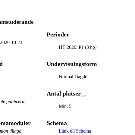
ramstuderande
Perioder
-
2026-10-23
HT 2026: P1 (3 hp)
d
Undervisningsform
Normal Dagtid
Antal platser
te publicerat
Min: 5
hemamoduler
Schema
tion tillagd
Länk till Schema