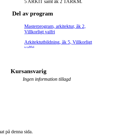
5 ARKIT samt åk 2 TARKM.
Del av program
Masterprogram, arkitektur, åk 2,
Villkorligt valfri
Arkitektutbildning, åk 5, Villkorligt
valfri
Kursansvarig
Ingen information tillagd
mat på denna sida.