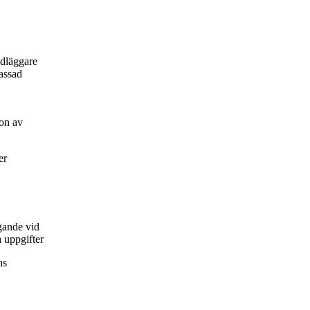
ndläggare
passad
on av
er
gande vid
 uppgifter
ns