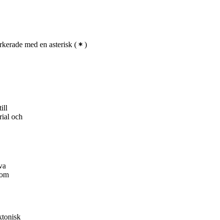
kerade med en asterisk
(
)
ill
rial och
va
som
ktonisk