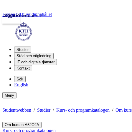
Hoppa till huvudinnehållet
Logga in
Studentwebben
Studier
Stöd och vägledning
IT och digitala tjänster
Kontakt
Sök
English
Meny
Studentwebben
Studier
Kurs- och programkatalogen
Om kur
Om kursen A52O2A
Kurs- och programkatalogen