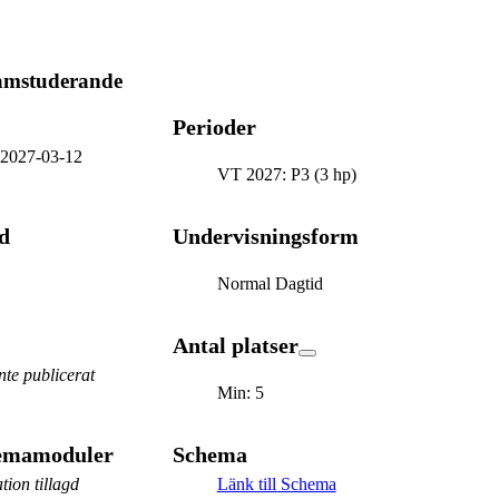
ramstuderande
Perioder
-
2027-03-12
VT 2027: P3 (3 hp)
d
Undervisningsform
Normal Dagtid
Antal platser
te publicerat
Min: 5
hemamoduler
Schema
tion tillagd
Länk till Schema