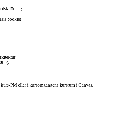
onisk förslag
esis booklet
rkitektur
60hp).
ns kurs-PM eller i kursomgångens kursrum i Canvas.