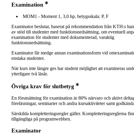
Examination
MOM1 - Moment 1, 3,0 hp, betygsskala: P, F
Examinator beslutar, baserat på rekommendation från KTH:s ha
av stöd till studenter med funktionsnedsättning, om eventuell an
examination för studenter med dokumenterad, varaktig
funktionsnedsättning.
Examinator får medge annan examinationsform vid omexaminati
enstaka studenter.
När kurs inte längre ges har student möjlighet att examineras und
ytterligare två läsår.
Övriga krav för slutbetyg
En förutsättning för examination är 80% närvaro och aktivt delta
föreläsningar, seminarier och andra kursaktiviteter samt godkända
Särskilda kompletteringsregler gäller. Kompletteringsreglerna fin
tillgängliga på programwebben.
Examinator