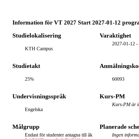
Information för
VT 2027 Start 2027-01-12 prog
Studielokalisering
Varaktighet
2027-01-12
KTH Campus
Studietakt
Anmälningsko
25%
60093
Undervisningsspråk
Kurs-PM
Kurs-PM är in
Engelska
Målgrupp
Planerade sc
Endast för studenter antagna till åk
Ingen informa