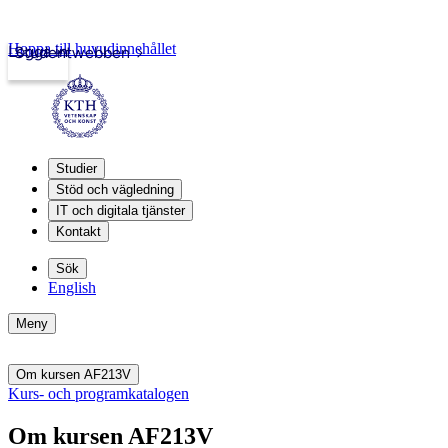
Hoppa till huvudinnehållet
Logga in
Studentwebben
Studier
Stöd och vägledning
IT och digitala tjänster
Kontakt
Sök
English
Meny
Om kursen AF213V
Kurs- och programkatalogen
Om kursen AF213V