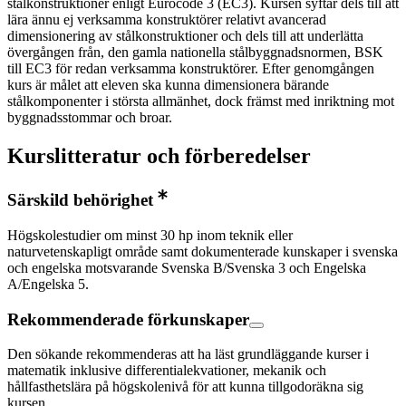
stålkonstruktioner enligt Eurocode 3 (EC3). Kursen syftar dels till att
lära ännu ej verksamma konstruktörer relativt avancerad
dimensionering av stålkonstruktioner och dels till att underlätta
övergången från, den gamla nationella stålbyggnadsnormen, BSK
till EC3 för redan verksamma konstruktörer. Efter genomgången
kurs är målet att eleven ska kunna dimensionera bärande
stålkomponenter i största allmänhet, dock främst med inriktning mot
byggnadsstommar och broar.
Kurslitteratur och förberedelser
Särskild behörighet
Högskolestudier om minst 30 hp inom teknik eller
naturvetenskapligt område samt dokumenterade kunskaper i svenska
och engelska motsvarande Svenska B/Svenska 3 och Engelska
A/Engelska 5.
Rekommenderade förkunskaper
Den sökande rekommenderas att ha läst grundläggande kurser i
matematik inklusive differentialekvationer, mekanik och
hållfasthetslära på högskolenivå för att kunna tillgodoräkna sig
kursen.