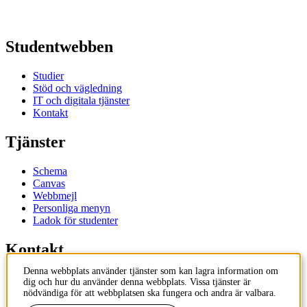
Studentwebben
Studier
Stöd och vägledning
IT och digitala tjänster
Kontakt
Tjänster
Schema
Canvas
Webbmejl
Personliga menyn
Ladok för studenter
Kontakt
Denna webbplats använder tjänster som kan lagra information om
Kontakta utbildningsprogram
dig och hur du använder denna webbplats. Vissa tjänster är
Kontakta kurs
nödvändiga för att webbplatsen ska fungera och andra är valbara.
IT-support