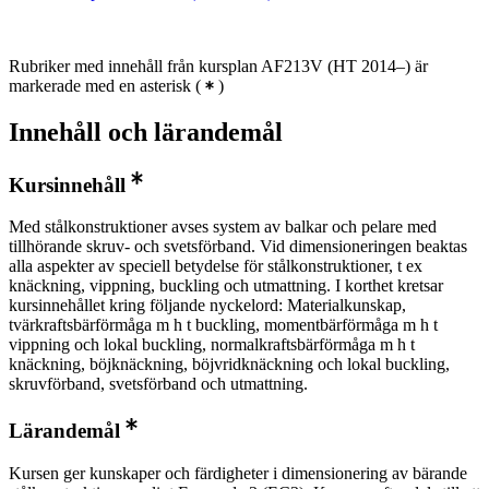
Rubriker med innehåll från kursplan AF213V (HT 2014–) är
markerade med en asterisk
(
)
Innehåll och lärandemål
Kursinnehåll
Med stålkonstruktioner avses system av balkar och pelare med
tillhörande skruv- och svetsförband. Vid dimensioneringen beaktas
alla aspekter av speciell betydelse för stålkonstruktioner, t ex
knäckning, vippning, buckling och utmattning. I korthet kretsar
kursinnehållet kring följande nyckelord: Materialkunskap,
tvärkraftsbärförmåga m h t buckling, momentbärförmåga m h t
vippning och lokal buckling, normalkraftsbärförmåga m h t
knäckning, böjknäckning, böjvridknäckning och lokal buckling,
skruvförband, svetsförband och utmattning.
Lärandemål
Kursen ger kunskaper och färdigheter i dimensionering av bärande