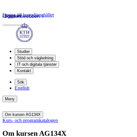
Hoppa till huvudinnehållet
Logga in
Studentwebben
Studier
Stöd och vägledning
IT och digitala tjänster
Kontakt
Sök
English
Meny
Om kursen AG134X
Kurs- och programkatalogen
Om kursen AG134X