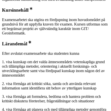
Kursinnehåll
Examensarbetet ska utgöra en fördjupning inom huvudområdet på
grundnivå för att uppfylla kraven för examen. Kursen utformas som
ett begränsat projekt av självständig karaktär inom GIT/
Geoinformatik.
Lärandemål
Efter avslutat examensarbete ska studenten kunna
1. visa kunskap om det valda ämnesområdets vetenskapliga grund
och tillämpliga metoder, orientering i aktuellt forsknings- och
utvecklingsarbete samt visa fördjupad kunskap inom någon del av
ämnesområdet
2. visa förmåga att kritiskt söka, samla och använda relevant
information samt identifiera sitt behov av ytterligare kunskap
3. visa förmåga att formulera, bedöma och hantera problem och
kritiskt diskutera företeelser, frågeställningar och situationer
4. visa förmåga att planera och med tillämpliga metoder genomföra