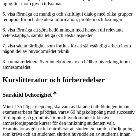
uppgifter inom givna tidsramar
5. visa förmåga att muntligt och skriftligt i dialog med olika grupper
redogöra för och diskutera information, problem och lösningar
6. visa förmåga att göra bedömningar med hänsyn till relevanta
vetenskapliga, samhälleliga och etiska aspekter
7. visa sådan färdighet som fordras för att självständigt arbeta inom
någon del av huvudområdet teknik
8. kunna reflektera över innebörden av en hållbar utveckling inom
ämnesområdet
Kurslitteratur och förberedelser
Särskild behörighet
Minst 135 högskolepoäng ska vara avklarade i utbildningen innan
examensarbetet får påbörjas, varav 60 högskolepoäng med successiv
fördjupning på grundnivå inom huvudområdet inklusive
ämnesfördjupande kurser för den inriktning studenten valt.
Examinator avgör och kontrollerar att studenten har den fördjupning
som krävs och att studenten slutfört huvuddelen av studierna innan