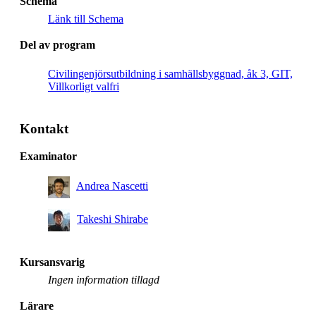
Schema
Länk till Schema
Del av program
Civilingenjörsutbildning i samhällsbyggnad, åk 3, GIT,
Villkorligt valfri
Kontakt
Examinator
Andrea Nascetti
Takeshi Shirabe
Kursansvarig
Ingen information tillagd
Lärare