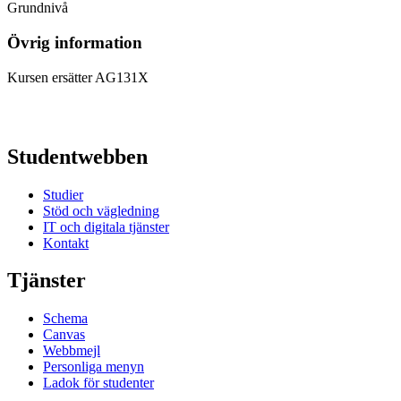
Grundnivå
Övrig information
Kursen ersätter AG131X
Studentwebben
Studier
Stöd och vägledning
IT och digitala tjänster
Kontakt
Tjänster
Schema
Canvas
Webbmejl
Personliga menyn
Ladok för studenter