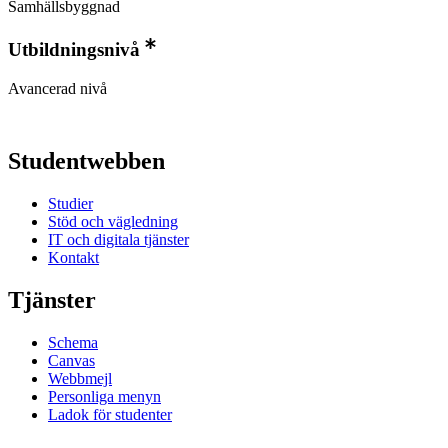
Samhällsbyggnad
Utbildningsnivå
Avancerad nivå
Studentwebben
Studier
Stöd och vägledning
IT och digitala tjänster
Kontakt
Tjänster
Schema
Canvas
Webbmejl
Personliga menyn
Ladok för studenter