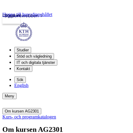
Hoppa till huvudinnehållet
Logga in
Studentwebben
Studier
Stöd och vägledning
IT och digitala tjänster
Kontakt
Sök
English
Meny
Om kursen AG2301
Kurs- och programkatalogen
Om kursen AG2301