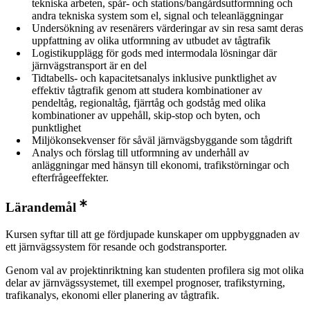
tekniska arbeten, spår- och stations/bangårdsutformning och
andra tekniska system som el, signal och teleanläggningar
Undersökning av resenärers värderingar av sin resa samt deras
uppfattning av olika utformning av utbudet av tågtrafik
Logistikupplägg för gods med intermodala lösningar där
järnvägstransport är en del
Tidtabells- och kapacitetsanalys inklusive punktlighet av
effektiv tågtrafik genom att studera kombinationer av
pendeltåg, regionaltåg, fjärrtåg och godståg med olika
kombinationer av uppehåll, skip-stop och byten, och
punktlighet
Miljökonsekvenser för såväl järnvägsbyggande som tågdrift
Analys och förslag till utformning av underhåll av
anläggningar med hänsyn till ekonomi, trafikstörningar och
efterfrågeeffekter.
Lärandemål
Kursen syftar till att ge fördjupade kunskaper om uppbyggnaden av
ett järnvägssystem för resande och godstransporter.
Genom val av projektinriktning kan studenten profilera sig mot olika
delar av järnvägssystemet, till exempel prognoser, trafikstyrning,
trafikanalys, ekonomi eller planering av tågtrafik.