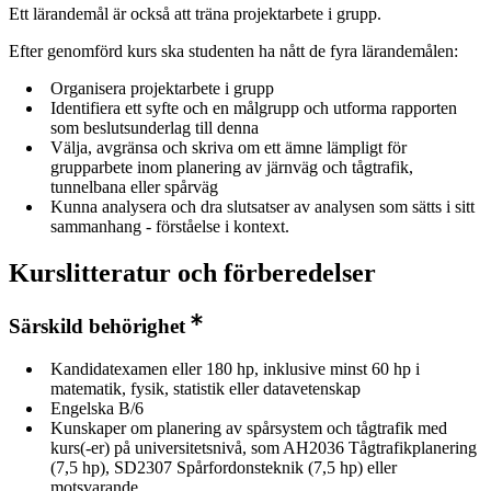
Ett lärandemål är också att träna projektarbete i grupp.
Efter genomförd kurs ska studenten ha nått de fyra lärandemålen:
Organisera projektarbete i grupp
Identifiera ett syfte och en målgrupp och utforma rapporten
som beslutsunderlag till denna
Välja, avgränsa och skriva om ett ämne lämpligt för
grupparbete inom planering av järnväg och tågtrafik,
tunnelbana eller spårväg
Kunna analysera och dra slutsatser av analysen som sätts i sitt
sammanhang - förståelse i kontext.
Kurslitteratur och förberedelser
Särskild behörighet
Kandidatexamen eller 180 hp, inklusive minst 60 hp i
matematik, fysik, statistik eller datavetenskap
Engelska B/6
Kunskaper om planering av spårsystem och tågtrafik med
kurs(-er) på universitetsnivå, som AH2036 Tågtrafikplanering
(7,5 hp), SD2307 Spårfordonsteknik (7,5 hp) eller
motsvarande.