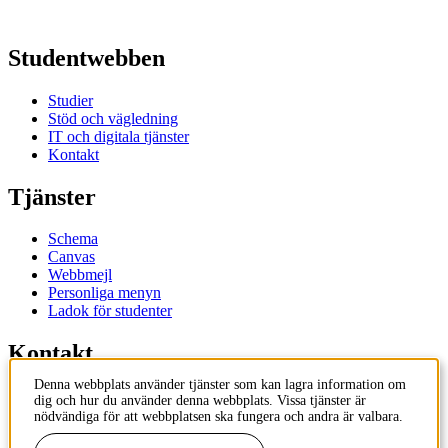
Studentwebben
Studier
Stöd och vägledning
IT och digitala tjänster
Kontakt
Tjänster
Schema
Canvas
Webbmejl
Personliga menyn
Ladok för studenter
Kontakt
Denna webbplats använder tjänster som kan lagra information om
Kontakta utbildningsprogram
dig och hur du använder denna webbplats. Vissa tjänster är
Kontakta kurs
nödvändiga för att webbplatsen ska fungera och andra är valbara.
IT-support