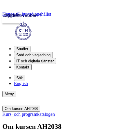
Hoppa till huvudinnehållet
Logga in
Studentwebben
Studier
Stöd och vägledning
IT och digitala tjänster
Kontakt
Sök
English
Meny
Om kursen AH2038
Kurs- och programkatalogen
Om kursen AH2038