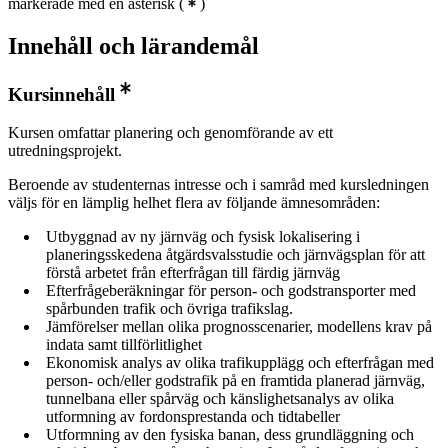
markerade med en asterisk
(
)
Innehåll och lärandemål
Kursinnehåll
Kursen omfattar planering och genomförande av ett
utredningsprojekt.
Beroende av studenternas intresse och i samråd med kursledningen
väljs för en lämplig helhet flera av följande ämnesområden:
Utbyggnad av ny järnväg och fysisk lokalisering i
planeringsskedena åtgärdsvalsstudie och järnvägsplan för att
förstå arbetet från efterfrågan till färdig järnväg
Efterfrågeberäkningar för person- och godstransporter med
spårbunden trafik och övriga trafikslag.
Jämförelser mellan olika prognosscenarier, modellens krav på
indata samt tillförlitlighet
Ekonomisk analys av olika trafikupplägg och efterfrågan med
person- och/eller godstrafik på en framtida planerad järnväg,
tunnelbana eller spårväg och känslighetsanalys av olika
utformning av fordonsprestanda och tidtabeller
Utformning av den fysiska banan, dess grundläggning och