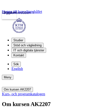
Hoppa till huvudinnehållet
Logga in
Studentwebben
Studier
Stöd och vägledning
IT och digitala tjänster
Kontakt
Sök
English
Meny
Om kursen AK2207
Kurs- och programkatalogen
Om kursen AK2207