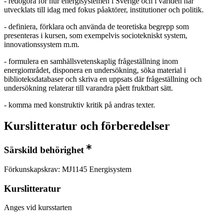
- redogöra för hur energisystemen i Sverige och i världen har
utvecklats till idag med fokus påaktörer, institutioner och politik.
- definiera, förklara och använda de teoretiska begrepp som
presenteras i kursen, som exempelvis sociotekniskt system,
innovationssystem m.m.
- formulera en samhällsvetenskaplig frågeställning inom
energiområdet, disponera en undersökning, söka material i
biblioteksdatabaser och skriva en uppsats där frågeställning och
undersökning relaterar till varandra påett fruktbart sätt.
- komma med konstruktiv kritik på andras texter.
Kurslitteratur och förberedelser
Särskild behörighet
Förkunskapskrav: MJ1145 Energisystem
Kurslitteratur
Anges vid kursstarten