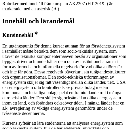
Rubriker med innehåll från kursplan AK2207 (HT 2019–) är
markerade med en asterisk
(
)
Innehåll och lärandemål
Kursinnehåll
En utgångspunkt för denna kursär att man för att förståenergisystem
i samhället måste betrakta dem som socio-tekniska system, som
utöver de tekniska komponenternaäven består av organisationer som
bygger, driver och underhåller dem och av institutionella ramar i
form av formella och informella regelverk för vad olika aktörer får
och inte får göra. Dessa regelverk påverkar i sin turägandestrukturer
och organisationsformer. Den socio-tekniska utformningen av
energisystem skiljer sig rätt väsentligt mellan olika länder, t.ex. USA
där energisystem ofta kontrollerats av privata bolag medan
kommunala och statliga bolag spelat en framträdande roll i många
europeiska länder. Den skiljer sig ocksåmellan olika energisystem
inom ett land, och förändras ocksåöver tiden. I många länder har en
s.k. avreglering av viktiga energisystem genomförts under de
tvåsenaste decennierna.
Kursens syfteär att lära studenterna att analysera energisystem som
socio-tekniska system, hur de har etablerats, utvecklats och