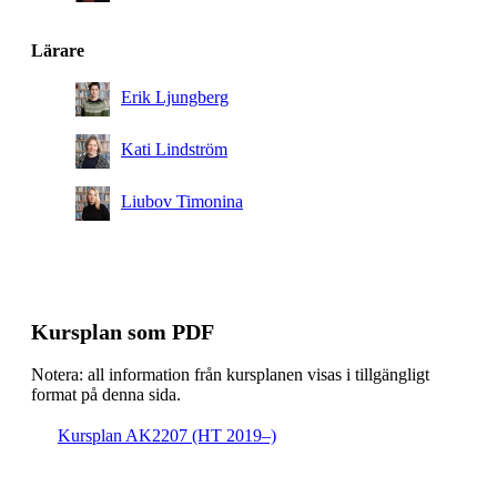
RENE, Obligatorisk
Civilingenjörsutbildning i energi och miljö, åk 3,
Lärare
SENS, Obligatorisk
Erik Ljungberg
Civilingenjörsutbildning i energi och miljö, åk 3,
SMCS, Obligatorisk
Kati Lindström
Civilingenjörsutbildning i energi och miljö, åk 3, HSS,
Obligatorisk
Liubov Timonina
Civilingenjörsutbildning i energi och miljö, åk 3, SUE,
Obligatorisk
Civilingenjörsutbildning i energi och miljö, åk 3,
Obligatorisk
Kursplan som PDF
Notera: all information från kursplanen visas i tillgängligt
format på denna sida.
Kursplan AK2207 (HT 2019–)