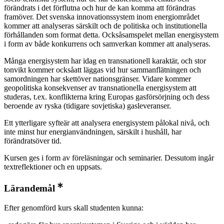
förändrats i det förflutna och hur de kan komma att förändras
framöver. Det svenska innovationssystem inom energiområdet
kommer att analyseras särskilt och de politiska och institutionella
förhållanden som format detta. Ocksåsamspelet mellan energisystem
i form av både konkurrens och samverkan kommer att analyseras.
Många energisystem har idag en transnationell karaktär, och stor
tonvikt kommer ocksåatt läggas vid hur sammanflätningen och
samordningen har skettöver nationsgränser. Vidare kommer
geopolitiska konsekvenser av transnationella energisystem att
studeras, t.ex. konflikterna kring Europas gasförsörjning och dess
beroende av ryska (tidigare sovjetiska) gasleveranser.
Ett ytterligare syfteär att analysera energisystem pålokal nivå, och
inte minst hur energianvändningen, särskilt i hushåll, har
förändratsöver tid.
Kursen ges i form av föreläsningar och seminarier. Dessutom ingår
textreflektioner och en uppsats.
Lärandemål
Efter genomförd kurs skall studenten kunna: